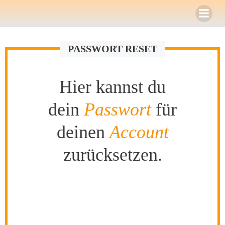
Zum
Inhalt
springen
PASSWORT RESET
Hier kannst du
dein
Passwort
für
deinen
Account
zurücksetzen.
Um dein Passwort zurückzusetzen, gib bitte unten
deine E-Mail-Adresse oder deinen Benutzernamen
ein.